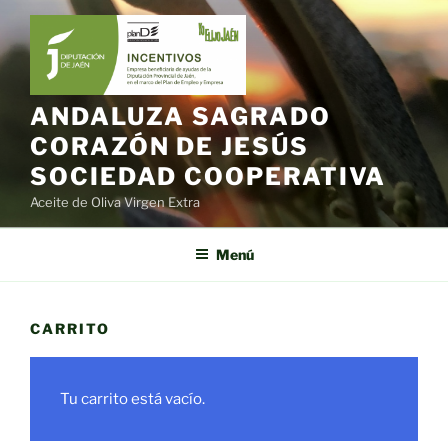
Saltar
al
contenido
ANDALUZA SAGRADO
CORAZÓN DE JESÚS
SOCIEDAD COOPERATIVA
Aceite de Oliva Virgen Extra
Menú
CARRITO
Tu carrito está vacío.